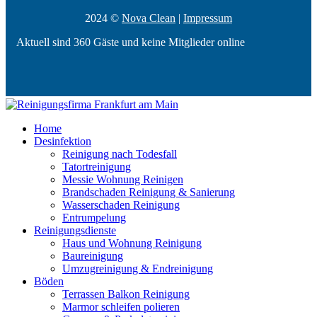
2024 ©
Nova Clean
|
Impressum
Aktuell sind 360 Gäste und keine Mitglieder online
Home
Desinfektion
Reinigung nach Todesfall
Tatortreinigung
Messie Wohnung Reinigen
Brandschaden Reinigung & Sanierung
Wasserschaden Reinigung
Entrumpelung
Reinigungsdienste
Haus und Wohnung Reinigung
Baureinigung
Umzugreinigung & Endreinigung
Böden
Terrassen Balkon Reinigung
Marmor schleifen polieren