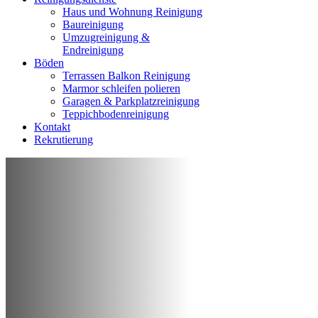
Haus und Wohnung Reinigung
Baureinigung
Umzugreinigung &
Endreinigung
Böden
Terrassen Balkon Reinigung
Marmor schleifen polieren
Garagen & Parkplatzreinigung
Teppichbodenreinigung
Kontakt
Rekrutierung
REINIGUNG VON WOHNUNG, HAUS,
GESCHÄFT ODER BÜRO
Professionelle
Reinigungsfirma
Frankfurt am Main