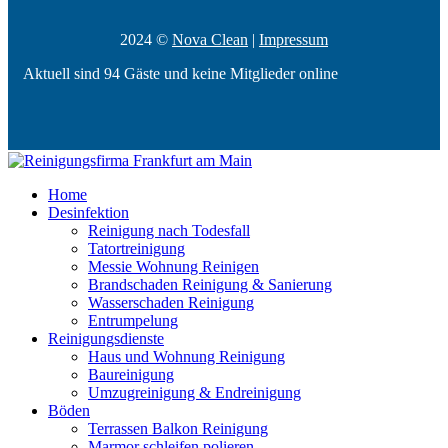
2024 ©
Nova Clean
|
Impressum
Aktuell sind 94 Gäste und keine Mitglieder online
Home
Desinfektion
Reinigung nach Todesfall
Tatortreinigung
Messie Wohnung Reinigen
Brandschaden Reinigung & Sanierung
Wasserschaden Reinigung
Entrumpelung
Reinigungsdienste
Haus und Wohnung Reinigung
Baureinigung
Umzugreinigung & Endreinigung
Böden
Terrassen Balkon Reinigung
Marmor schleifen polieren