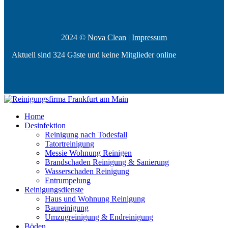
2024 ©
Nova Clean
|
Impressum
Aktuell sind 324 Gäste und keine Mitglieder online
Home
Desinfektion
Reinigung nach Todesfall
Tatortreinigung
Messie Wohnung Reinigen
Brandschaden Reinigung & Sanierung
Wasserschaden Reinigung
Entrumpelung
Reinigungsdienste
Haus und Wohnung Reinigung
Baureinigung
Umzugreinigung & Endreinigung
Böden