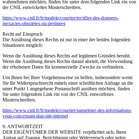
wahrnehmen möchten, finden Sie unter dem folgenden Link ein von
der CNIL entwickeltes Musterschreiben.
https://www.cnil.fr/fr/modele/courrier/rectifier-des-donnees-
inexactes-obsoletes-ou-perimees
Recht auf Einspruch
Die Ausübung dieses Rechts ist nur in einer der beiden folgenden
Situationen möglich:
Wenn die Ausübung dieses Rechts auf legitimen Gründen beruht;
Wenn die Ausübung dieses Rechts darauf abzielt, die Verwendung
der erhobenen Daten für kommerzielle Zwecke zu verhindern.
Um Ihnen bei Ihrer Vorgehensweise zu helfen, insbesondere wenn
Sie Ihr Widerspruchsrecht mittels einer schriftlichen Anfrage an die
unter Punkt 1 angegebene Postanschrift ausüben möchten, finden
Sie unter folgendem Link ein von der CNIL entworfenes
Musterschreiben.
https://www.cnil.fr/fr/modele/courrier/supprimer-des-informations-
vous-concernant-dun-site-internet
9. ANTWORTZEIT
DER EIGENTÜMER DER WEBSITE verpflichtet sich, Ihren
Antrag auf Zugang, Berichtigung oder Widerspruch oder jeden