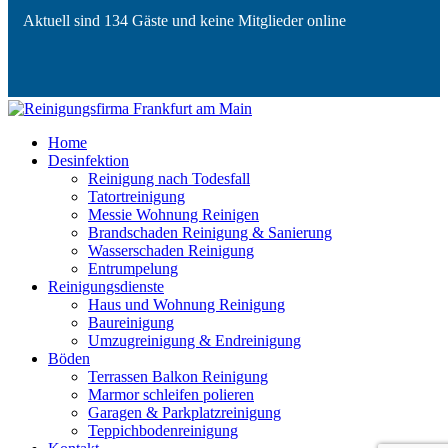
Aktuell sind 134 Gäste und keine Mitglieder online
Home
Desinfektion
Reinigung nach Todesfall
Tatortreinigung
Messie Wohnung Reinigen
Brandschaden Reinigung & Sanierung
Wasserschaden Reinigung
Entrumpelung
Reinigungsdienste
Haus und Wohnung Reinigung
Baureinigung
Umzugreinigung & Endreinigung
Böden
Terrassen Balkon Reinigung
Marmor schleifen polieren
Garagen & Parkplatzreinigung
Teppichbodenreinigung